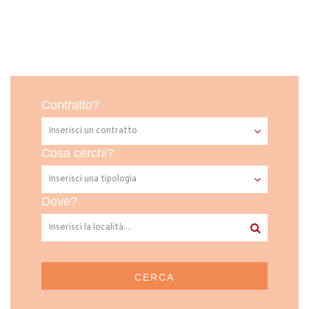
Contratto?
Cosa cerchi?
Dove?
CERCA