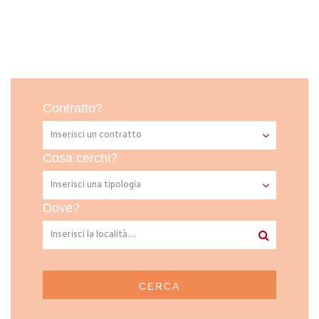
Contratto?
Cosa cerchi?
Dove?
CERCA