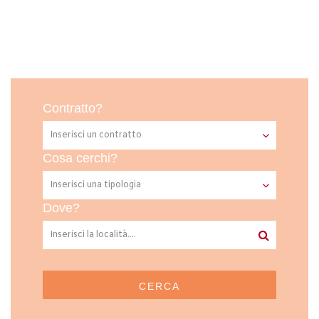
Contratto?
Cosa cerchi?
Dove?
CERCA