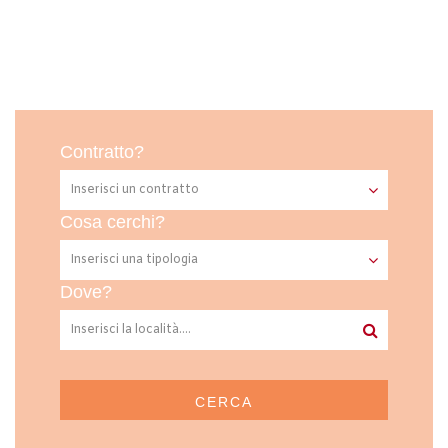
Contratto?
Cosa cerchi?
Dove?
CERCA