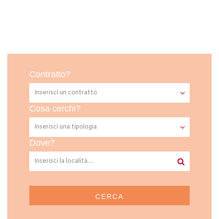
Contratto?
Cosa cerchi?
Dove?
CERCA