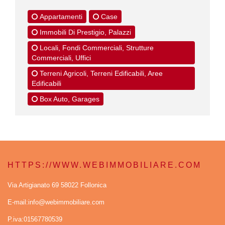
Appartamenti
Case
Immobili Di Prestigio, Palazzi
Locali, Fondi Commerciali, Strutture
Commerciali, Uffici
Terreni Agricoli, Terreni Edificabili, Aree
Edificabili
Box Auto, Garages
HTTPS://WWW.WEBIMMOBILIARE.COM
Via Artigianato 69 58022 Follonica
E-mail:info@webimmobiliare.com
P.iva:01567780539