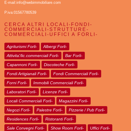
E-mail:info@webimmobiliare.com
P.iva:01567780539
CERCA ALTRI LOCALI-FONDI-
COMMERCIALI-STRUTTURE-
COMMERCIALI-UFFICI A FORLI-
Agriturismi Forli-
Albergi Forli-
Attivita'/lic.commerciali Forli-
Bar Forli-
Capannoni Forli-
Discoteche Forli-
Fondi Artigianali Forli-
Fondi Commerciali Forli-
Forni Forli-
Immobili Commerciali Forli-
Laboratori Forli-
Licenze Forli-
Locali Commerciali Forli-
Magazzini Forli-
Negozi Forli-
Palestre Forli-
Pizzerie / Pub Forli-
Residences Forli-
Ristoranti Forli-
Sale Convegni Forli-
Show Room Forli-
Uffici Forli-