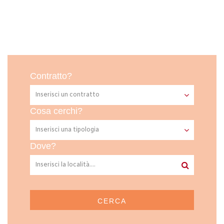
Contratto?
Cosa cerchi?
Dove?
CERCA