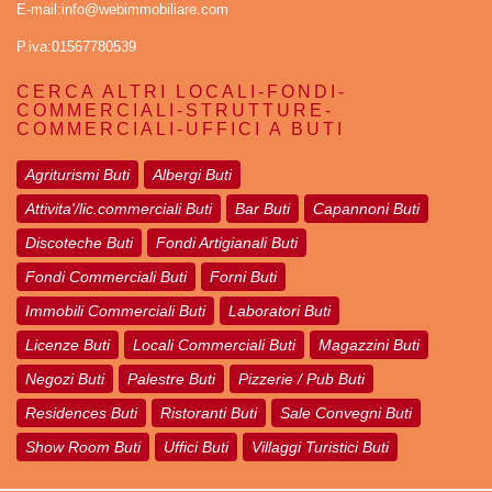
E-mail:info@webimmobiliare.com
P.iva:01567780539
CERCA ALTRI LOCALI-FONDI-
COMMERCIALI-STRUTTURE-
COMMERCIALI-UFFICI A BUTI
Agriturismi Buti
Albergi Buti
Attivita'/lic.commerciali Buti
Bar Buti
Capannoni Buti
Discoteche Buti
Fondi Artigianali Buti
Fondi Commerciali Buti
Forni Buti
Immobili Commerciali Buti
Laboratori Buti
Licenze Buti
Locali Commerciali Buti
Magazzini Buti
Negozi Buti
Palestre Buti
Pizzerie / Pub Buti
Residences Buti
Ristoranti Buti
Sale Convegni Buti
Show Room Buti
Uffici Buti
Villaggi Turistici Buti