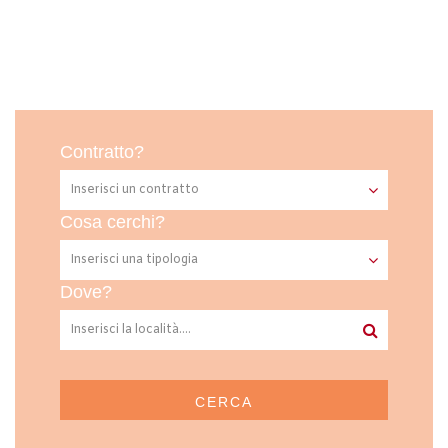
Contratto?
Cosa cerchi?
Dove?
CERCA