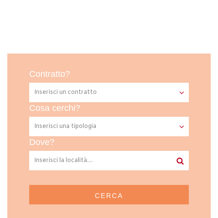
Contratto?
Cosa cerchi?
Dove?
CERCA