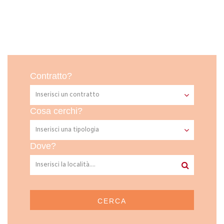
Contratto?
Cosa cerchi?
Dove?
CERCA