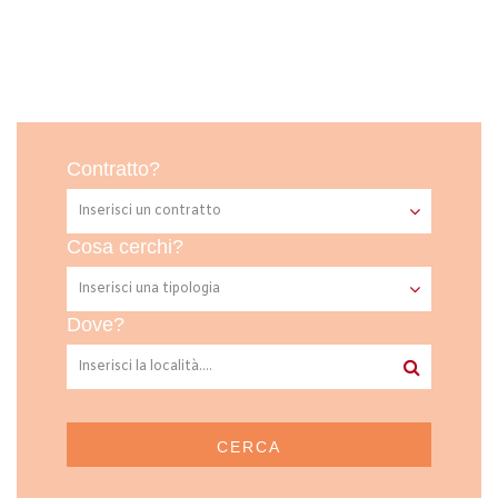
Contratto?
Cosa cerchi?
Dove?
CERCA