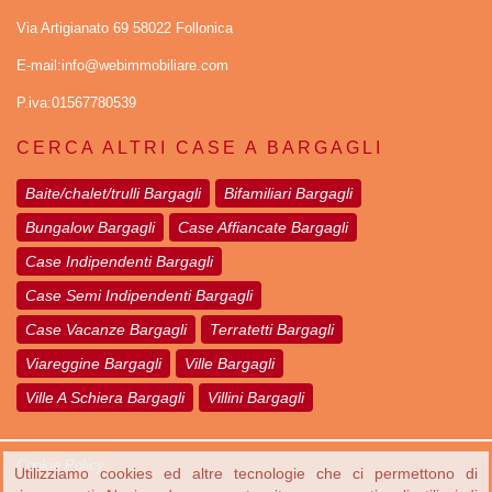
Via Artigianato 69 58022 Follonica
E-mail:info@webimmobiliare.com
P.iva:01567780539
CERCA ALTRI CASE A BARGAGLI
Baite/chalet/trulli Bargagli
Bifamiliari Bargagli
Bungalow Bargagli
Case Affiancate Bargagli
Case Indipendenti Bargagli
Case Semi Indipendenti Bargagli
Case Vacanze Bargagli
Terratetti Bargagli
Viareggine Bargagli
Ville Bargagli
Ville A Schiera Bargagli
Villini Bargagli
Cookie Policy
Utilizziamo cookies ed altre tecnologie che ci permettono di