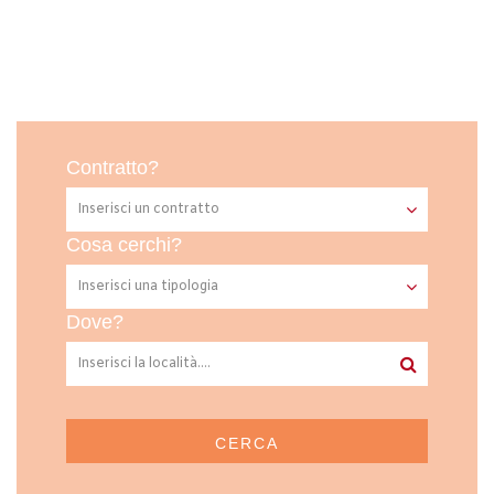
Contratto?
Cosa cerchi?
Dove?
CERCA