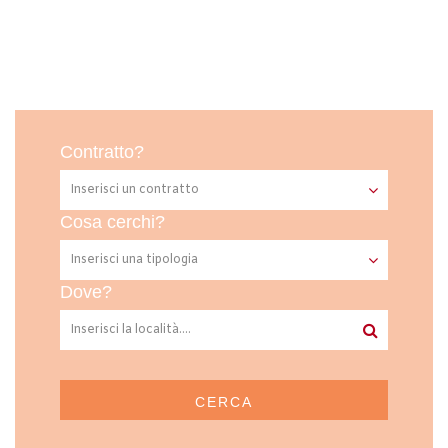
Contratto?
Cosa cerchi?
Dove?
CERCA