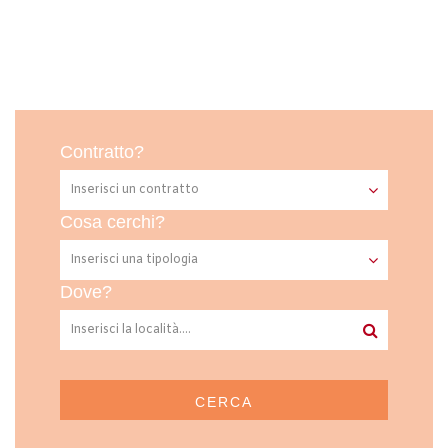
Contratto?
Cosa cerchi?
Dove?
CERCA