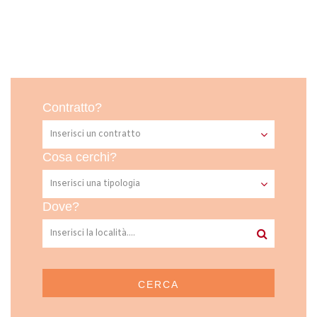
Contratto?
Cosa cerchi?
Dove?
CERCA