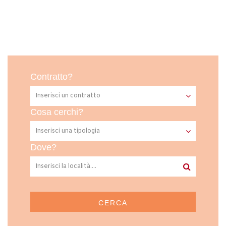
Contratto?
Cosa cerchi?
Dove?
CERCA