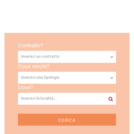
Contratto?
Cosa cerchi?
Dove?
CERCA