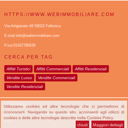
HTTPS://WWW.WEBIMMOBILIARE.COM
Via Artigianato 69 58022 Follonica
E-mail:info@webimmobiliare.com
P.iva:01567780539
CERCA PER TAG
Affitti Turistici
Affitti Commerciali
Affitti Residenziali
Vendite Lusso
Vendite Commerciali
Vendite Residenziali
Cookie Policy
Utilizziamo cookies ed altre tecnologie che ci permettono di
riconoscerti. Navigando su questo sito, acconsenti agli utilizzi di
All Rights Reserved · © webimmobiliare.com · Powered by
Digit Italy
cookies e delle altre tecnologie descritte nella Cookies Policy.
srls
chiudi
Maggiori dettagli