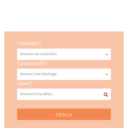
Contratto?
Cosa cerchi?
Dove?
CERCA