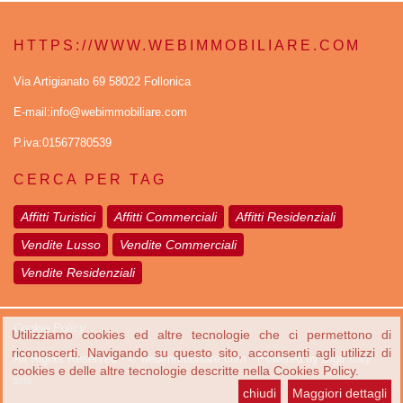
HTTPS://WWW.WEBIMMOBILIARE.COM
Via Artigianato 69 58022 Follonica
E-mail:info@webimmobiliare.com
P.iva:01567780539
CERCA PER TAG
Affitti Turistici
Affitti Commerciali
Affitti Residenziali
Vendite Lusso
Vendite Commerciali
Vendite Residenziali
Cookie Policy
Utilizziamo cookies ed altre tecnologie che ci permettono di
riconoscerti. Navigando su questo sito, acconsenti agli utilizzi di
All Rights Reserved · © webimmobiliare.com · Powered by
Digit Italy
cookies e delle altre tecnologie descritte nella Cookies Policy.
srls
chiudi
Maggiori dettagli