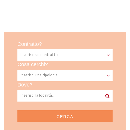
Contratto?
Cosa cerchi?
Dove?
CERCA