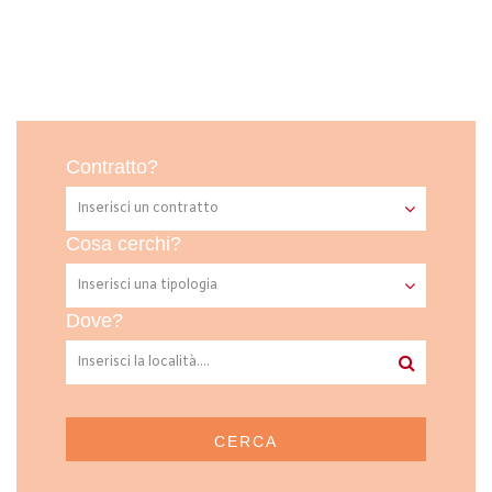
Contratto?
Cosa cerchi?
Dove?
CERCA