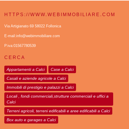
HTTPS://WWW.WEBIMMOBILIARE.COM
Via Artigianato 69 58022 Follonica
E-mail:info@webimmobiliare.com
P.iva:01567780539
CERCA
Appartamenti a Calci
Case a Calci
Casali e aziende agricole a Calci
Immobili di prestigio e palazzi a Calci
Locali , fondi commerciali,strutture commerciali e uffici a
Calci
Terreni agricoli, terreni edificabili e aree edificabili a Calci
Box auto e garages a Calci