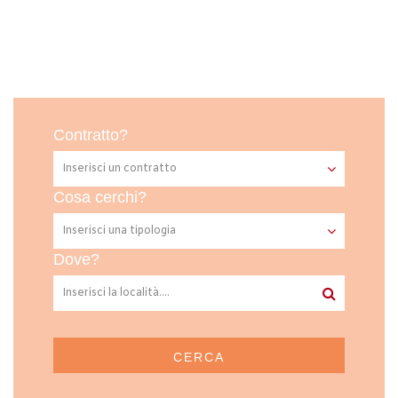
Contratto?
Cosa cerchi?
Dove?
CERCA