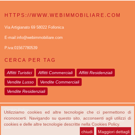
HTTPS://WWW.WEBIMMOBILIARE.COM
Via Artigianato 69 58022 Follonica
E-mail:info@webimmobiliare.com
P.iva:01567780539
CERCA PER TAG
Affitti Turistici
Affitti Commerciali
Affitti Residenziali
Vendite Lusso
Vendite Commerciali
Vendite Residenziali
Cookie Policy
Utilizziamo cookies ed altre tecnologie che ci permettono di
riconoscerti. Navigando su questo sito, acconsenti agli utilizzi di
All Rights Reserved · © webimmobiliare.com · Powered by
Digit Italy
cookies e delle altre tecnologie descritte nella Cookies Policy.
srls
chiudi
Maggiori dettagli