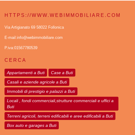
HTTPS://WWW.WEBIMMOBILIARE.COM
Via Artigianato 69 58022 Follonica
E-mail:info@webimmobiliare.com
P.iva:01567780539
CERCA
Appartamenti a Buti
Case a Buti
Casali e aziende agricole a Buti
Immobili di prestigio e palazzi a Buti
Locali , fondi commerciali,strutture commerciali e uffici a
Buti
Terreni agricoli, terreni edificabili e aree edificabili a Buti
Box auto e garages a Buti