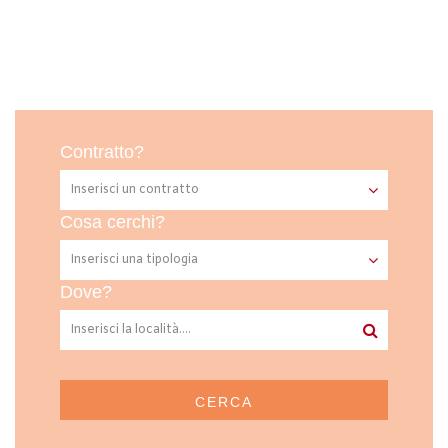
Contratto?
Cosa cerchi?
Dove?
CERCA