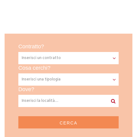
Contratto?
Cosa cerchi?
Dove?
CERCA