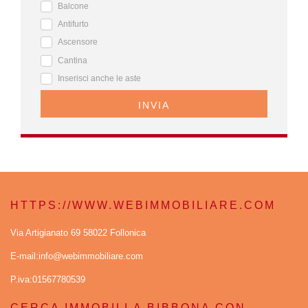
Balcone
Antifurto
Ascensore
Cantina
Inserisci anche le aste
INVIA
HTTPS://WWW.WEBIMMOBILIARE.COM
Via Artigianato 69 58022 Follonica
E-mail:info@webimmobiliare.com
P.iva:01567780539
CERCA IMMOBILI A BIBBONA CON