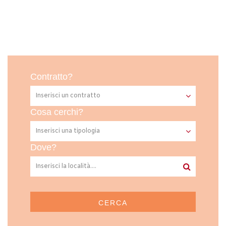
Contratto?
Cosa cerchi?
Dove?
CERCA