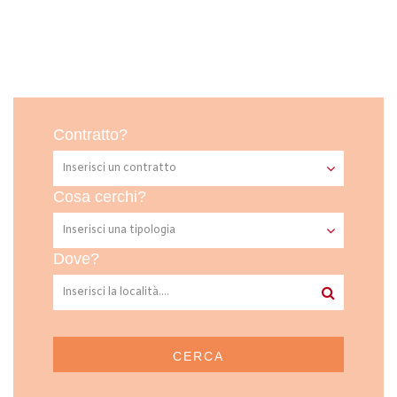
Contratto?
Cosa cerchi?
Dove?
CERCA