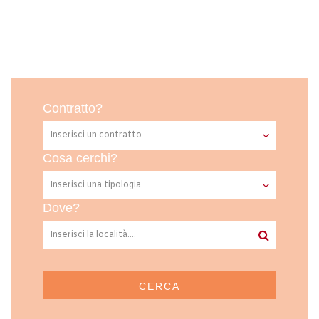
Contratto?
Cosa cerchi?
Dove?
CERCA