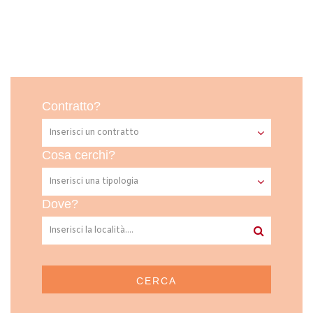
Contratto?
Cosa cerchi?
Dove?
CERCA