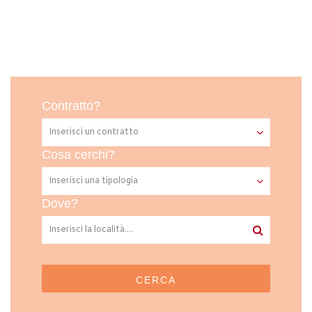
Contratto?
Cosa cerchi?
Dove?
CERCA