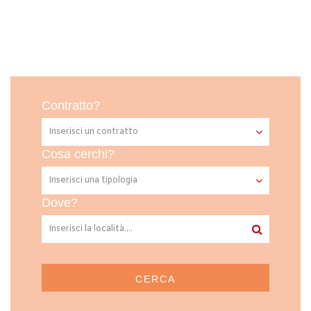
Contratto?
Cosa cerchi?
Dove?
CERCA