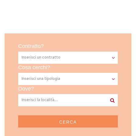
Contratto?
Cosa cerchi?
Dove?
CERCA