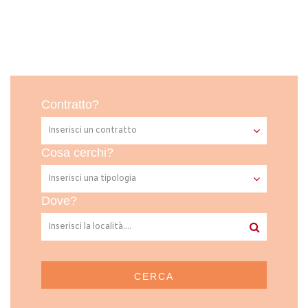
Contratto?
Cosa cerchi?
Dove?
CERCA