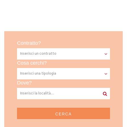
Contratto?
Cosa cerchi?
Dove?
CERCA