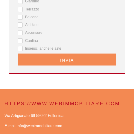
Giardino
Terrazzo
Balcone
Antifurto
Ascensore
Cantina
Inserisci anche le aste
INVIA
HTTPS://WWW.WEBIMMOBILIARE.COM
Via Artigianato 69 58022 Follonica
E-mail:info@webimmobiliare.com