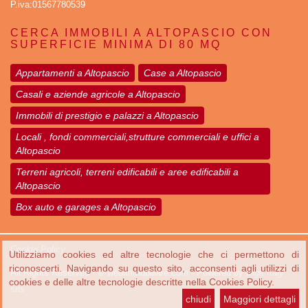
P.iva:01567780539
CERCA IMMOBILI A ALTOPASCIO CON
SUPERFICIE MINIMA DI 80 MQ
Appartamenti a Altopascio
Case a Altopascio
Casali e aziende agricole a Altopascio
Immobili di prestigio e palazzi a Altopascio
Locali , fondi commerciali,strutture commerciali e uffici a
Altopascio
Terreni agricoli, terreni edificabili e aree edificabili a
Altopascio
Box auto e garages a Altopascio
Cookie Policy
Utilizziamo cookies ed altre tecnologie che ci permettono di
riconoscerti. Navigando su questo sito, acconsenti agli utilizzi di
All Rights Reserved · © webimmobiliare.com · Powered by
Digit Italy
cookies e delle altre tecnologie descritte nella Cookies Policy.
srls
chiudi
Maggiori dettagli