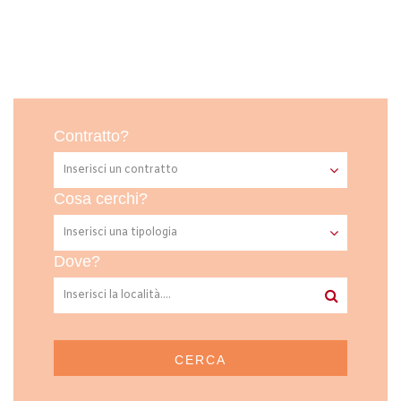
Contratto?
Cosa cerchi?
Dove?
CERCA