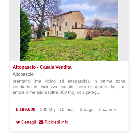
Altopascio - Casale Vendita
Altopascio
orentano (ma vicino ad altopascio), in ottima zona
vendiamo in esclusiva, casale libero su quattro lati , di
ampie dimensioni (oltre 300 mq) con garag...
€ 169.000
300 Mq
10 locali
2 bagni
5 camere
Dettagli
Richiedi info