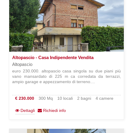
Altopascio - Casa Indipendente Vendita
Altopascio
euro 230.000. altopascio casa singola su due piani più
vano mansardato di 225 m ca corredata da terrazzi,
ampio garage e appezzamento di terreno....
€ 230.000
300 Mq
10 locali
2 bagni
4 camere
Dettagli
Richiedi info