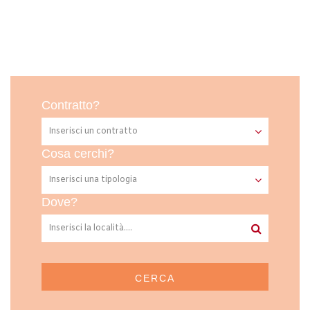
Contratto?
Cosa cerchi?
Dove?
CERCA