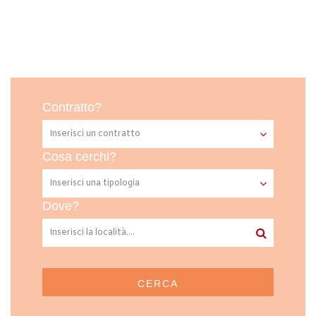
Contratto?
Cosa cerchi?
Dove?
CERCA