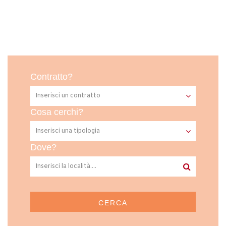
Contratto?
Cosa cerchi?
Dove?
CERCA