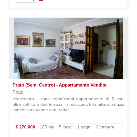
Prato (Semi Centro) - Appartamento Vendita
Prato
semicentro - zona roma/zarini appartamento di 5 vani
oltre soffitta e due terrazzi in palazzina trifamiliare patrizia
immobiliare vende con trattat...
€ 270.000
165 Mq
5 locali
1 bagni
3 camere