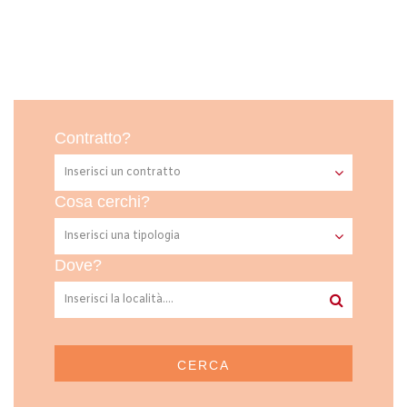
Contratto?
Cosa cerchi?
Dove?
CERCA