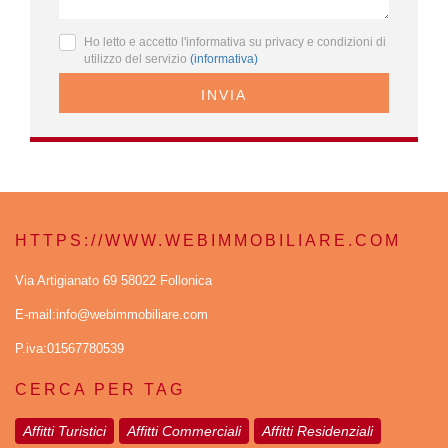
Ho letto e accetto l'informativa su privacy e condizioni di
utilizzo del servizio
(informativa)
INVIA
HTTPS://WWW.WEBIMMOBILIARE.COM
Via Artigianato 69 58022 Follonica
E-mail:info@webimmobiliare.com
P.iva:01567780539
CERCA PER TAG
Affitti Turistici
Affitti Commerciali
Affitti Residenziali