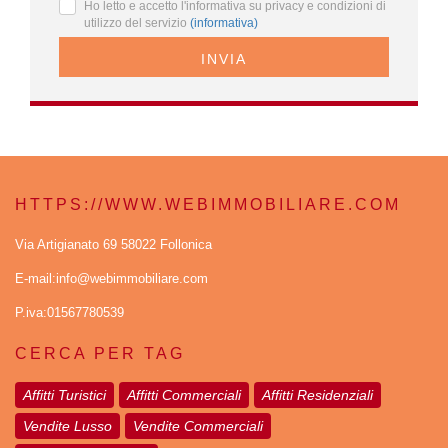
Ho letto e accetto l'informativa su privacy e condizioni di
utilizzo del servizio
(informativa)
INVIA
HTTPS://WWW.WEBIMMOBILIARE.COM
Via Artigianato 69 58022 Follonica
E-mail:info@webimmobiliare.com
P.iva:01567780539
CERCA PER TAG
Affitti Turistici
Affitti Commerciali
Affitti Residenziali
Vendite Lusso
Vendite Commerciali