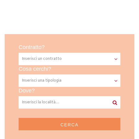
Contratto?
Cosa cerchi?
Dove?
CERCA