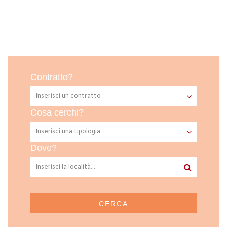
Contratto?
Cosa cerchi?
Dove?
CERCA