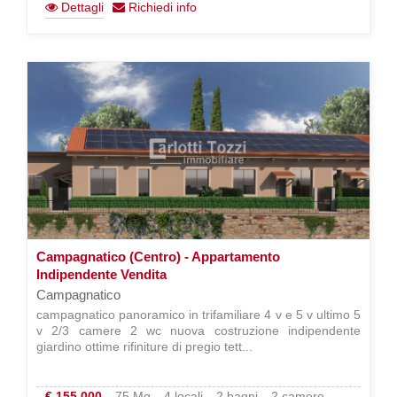
Dettagli
Richiedi info
Campagnatico (Centro) - Appartamento
Indipendente Vendita
Campagnatico
campagnatico panoramico in trifamiliare 4 v e 5 v ultimo 5
v 2/3 camere 2 wc nuova costruzione indipendente
giardino ottime rifiniture di pregio tett...
€ 155.000
75 Mq
4 locali
2 bagni
2 camere