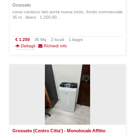
Grosseto
corso carducci lato porta nuova inizio, fondo commerciale
35 m . libero.  1.250,00...
€ 1.250
35 Mq
2 locali
1 bagni
Dettagli
Richiedi info
Grosseto (Centro Citta') - Monolocale Affitto