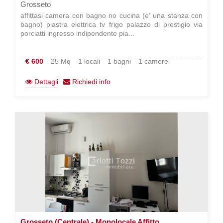
Grosseto
affittasi camera con bagno no cucina (e' una stanza con
bagno) piastra elettrica tv frigo palazzo di prestigio via
porciatti ingresso indipendente pia...
€ 600
25 Mq
1 locali
1 bagni
1 camere
Dettagli
Richiedi info
Grosseto (Centrale) - Monolocale Affitto