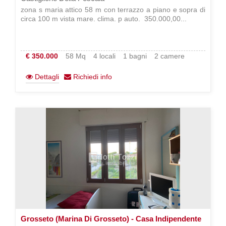
zona s maria attico 58 m con terrazzo a piano e sopra di
circa 100 m vista mare. clima. p auto.  350.000,00...
€ 350.000
58 Mq
4 locali
1 bagni
2 camere
Dettagli
Richiedi info
Grosseto (Marina Di Grosseto) - Casa Indipendente