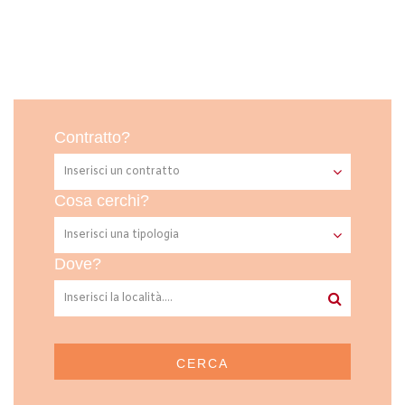
Contratto?
Cosa cerchi?
Dove?
CERCA