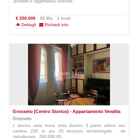
.prodotti e oggettistica ricercati...
€ 250.000
80 Mq
1 locali
Dettagli
Richiedi info
Grosseto (Centro Storico) - Appartamento Vendita
Grosseto
c storico vista mura vista duomo 3 piano ultimo asc
cantina 220 m piu 20 terrazzo termosingolo . da
ristrutturare.  250.000,00...