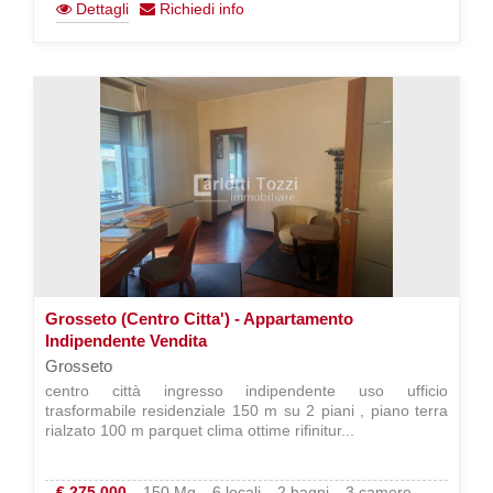
Dettagli
Richiedi info
Grosseto (Centro Citta') - Appartamento
Indipendente Vendita
Grosseto
centro città ingresso indipendente uso ufficio
trasformabile residenziale 150 m su 2 piani , piano terra
rialzato 100 m parquet clima ottime rifinitur...
€ 275.000
150 Mq
6 locali
2 bagni
3 camere