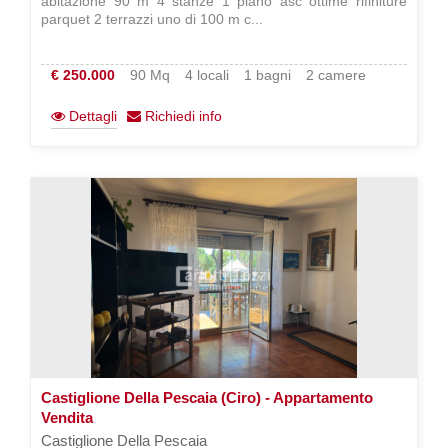
abitazione 90 m 4 stanze 1 piano asc ottime rifiniture
parquet 2 terrazzi uno di 100 m c...
€ 250.000
90 Mq
4 locali
1 bagni
2 camere
Dettagli
Richiedi info
Castiglione Della Pescaia (Ciro) - Appartamento
Vendita
Castiglione Della Pescaia