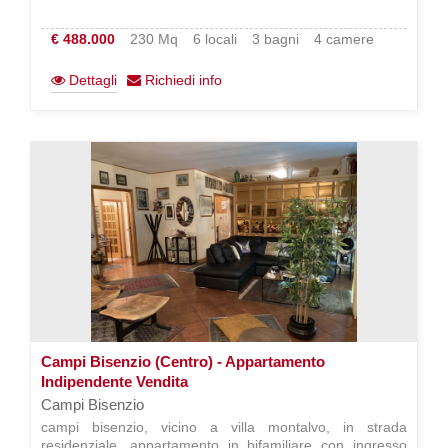
€ 488.000
230 Mq
6 locali
3 bagni
4 camere
Dettagli
Richiedi info
Campi Bisenzio (Centro) - Appartamento
Indipendente Vendita
Campi Bisenzio
campi bisenzio, vicino a villa montalvo, in strada
residenziale, appartamento in bifamiliare con ingresso