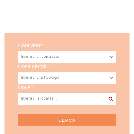
Contratto?
Cosa cerchi?
Dove?
CERCA