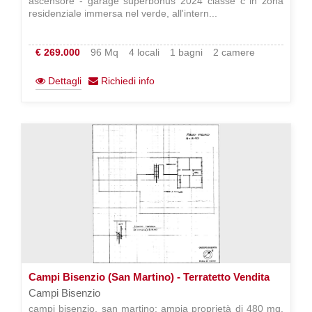
ascensore - garage superbonus 2024 classe c in zona
residenziale immersa nel verde, all'intern...
€ 269.000
96 Mq
4 locali
1 bagni
2 camere
Dettagli
Richiedi info
Campi Bisenzio (San Martino) - Terratetto Vendita
Campi Bisenzio
campi bisenzio, san martino: ampia proprietà di 480 mq.