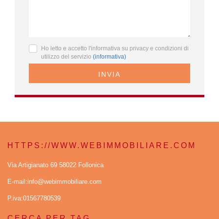
Ho letto e accetto l'informativa su privacy e condizioni di
utilizzo del servizio
(informativa)
INVIA
HTTPS://WWW.WEBIMMOBILIARE.COM
Via Artigianato 69 58022 Follonica
E-mail:info@webimmobiliare.com
P.iva:01567780539
CERCA PER TAG