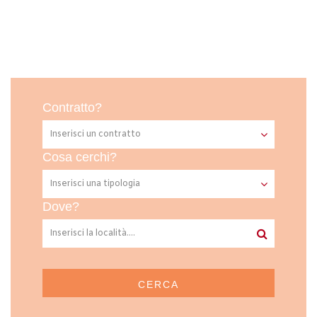
Contratto?
Cosa cerchi?
Dove?
CERCA