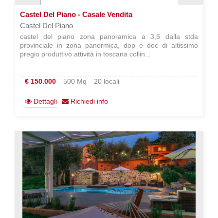
Castel Del Piano - Casale Vendita
Castel Del Piano
castel del piano zona panoramica a 3,5 dalla stda
provinciale in zona panormica, dop e doc di altissimo
pregio produttivo attività in toscana collin...
€ 150.000
500 Mq
20 locali
Dettagli
Richiedi info