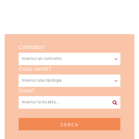
Contratto?
Cosa cerchi?
Dove?
CERCA