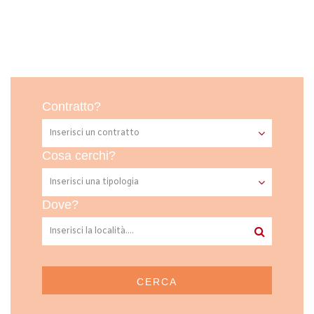
Contratto?
Cosa cerchi?
Dove?
CERCA