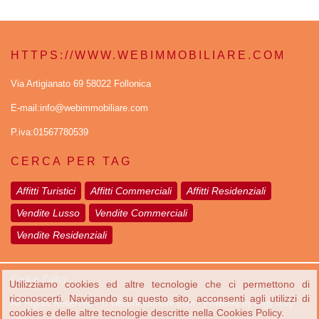
HTTPS://WWW.WEBIMMOBILIARE.COM
Via Artigianato 69 58022 Follonica
E-mail:info@webimmobiliare.com
P.iva:01567780539
CERCA PER TAG
Affitti Turistici
Affitti Commerciali
Affitti Residenziali
Vendite Lusso
Vendite Commerciali
Vendite Residenziali
Cookie Policy
Utilizziamo cookies ed altre tecnologie che ci permettono di
riconoscerti. Navigando su questo sito, acconsenti agli utilizzi di
All Rights Reserved · © webimmobiliare.com · Powered by
Digit Italy
cookies e delle altre tecnologie descritte nella Cookies Policy.