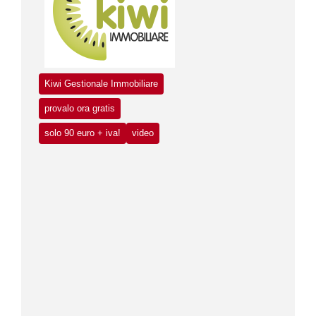
Kiwi Gestionale Immobiliare
provalo ora gratis
solo 90 euro + iva!
video