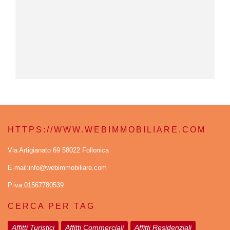
HTTPS://WWW.WEBIMMOBILIARE.COM
Via Artigianato 69 58022 Follonica
E-mail:info@webimmobiliare.com
P.iva:01567780539
CERCA PER TAG
Affitti Turistici
Affitti Commerciali
Affitti Residenziali