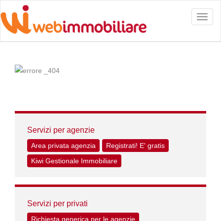
Toggl
naviga
Servizi per agenzie
Area privata agenzia
Registrati! E' gratis
Kiwi Gestionale Immobiliare
Servizi per privati
Richiesta generica per le agenzie