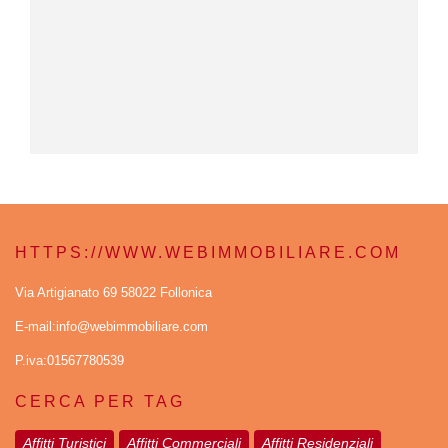
HTTPS://WWW.WEBIMMOBILIARE.COM
Via Artigianato 69 58022 Follonica
E-mail:info@webimmobiliare.com
P.iva:01567780539
CERCA PER TAG
Affitti Turistici
Affitti Commerciali
Affitti Residenziali