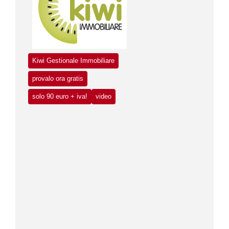
Kiwi Gestionale Immobiliare
provalo ora gratis
solo 90 euro + iva!
video