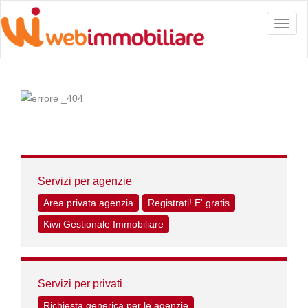
Toggl
naviga
Servizi per agenzie
Area privata agenzia
Registrati! E' gratis
Kiwi Gestionale Immobiliare
Servizi per privati
Richiesta generica per le agenzie