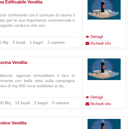
ea Edificabile Vendita
torio confinante con il comune di cecina il
ato per la sua importanza commerciale e
stagneto carducci che con...
Dettagli
5 Mq
5 locali
1 bagni
2 camere
Richiedi info
scina Vendita
bbona, agenzia immobiliare il faro in
minante con bella vista sulla campagna
are di mq.450 circa suddiviso in du...
Dettagli
50 Mq
12 locali
2 bagni
5 camere
Richiedi info
stico Vendita