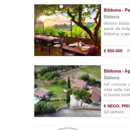
Bibbona - Pa
Bibbona
dimora storic
passi da bolg
bibbona, a poc
€ 950.000
3
Bibbona - Ag
Bibbona
nel comune d
vista sulla c
in buone condi
€ NEGO. PRI
10 camere