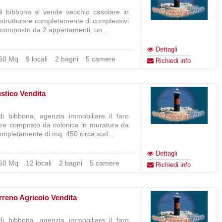
i bibbona si vende vecchio casolare in
istrutturare completamente di complessivi
 composto da 2 appartamenti, un...
Dettagli
50 Mq
9 locali
2 bagni
5 camere
Richiedi info
stico Vendita
i bibbona, agenzia immobiliare il faro
re composto da colonica in muratura da
completamente di mq. 450 circa sud...
Dettagli
50 Mq
12 locali
2 bagni
5 camere
Richiedi info
rreno Agricolo Vendita
i bibbona, agenzia immobiliare il faro