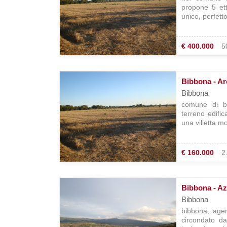
propone 5 ett
unico, perfetto
€ 400.000
5
Bibbona - Ar
Bibbona
comune di b
terreno edifi
una villetta mo
€ 160.000
2
Bibbona - Az
Bibbona
bibbona, agen
circondato da