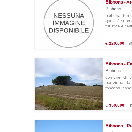
Bibbona - Ar
Bibbona
bibbona, terri
quale è rinom
turistica e ca
€ 220.000
9
Bibbona - Ca
Bibbona
comune di bi
posizione do
toscana, casol
€ 350.000
4
Bibbona - Ru