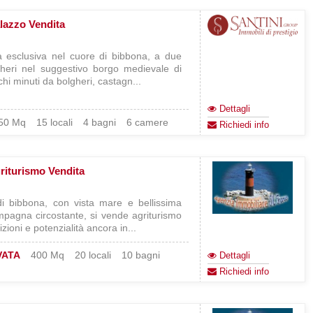
lazzo Vendita
a esclusiva nel cuore di bibbona, a due
heri nel suggestivo borgo medievale di
hi minuti da bolgheri, castagn...
Dettagli
50 Mq
15 locali
4 bagni
6 camere
Richiedi info
riturismo Vendita
i bibbona, con vista mare e bellissima
ampagna circostante, si vende agriturismo
zioni e potenzialità ancora in...
VATA
400 Mq
20 locali
10 bagni
Dettagli
Richiedi info