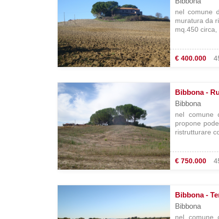
Bibbona
nel comune d
muratura da r
mq.450 circa,
€ 400.000
4
Bibbona - Ru
Bibbona
nel comune d
propone pode
ristrutturare 
€ 750.000
4
Bibbona - Te
Bibbona
nel comune d