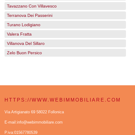
Tavazzano Con Villavesco
Terranova Dei Passerini
Turano Lodigiano
Valera Fratta
Villanova Del Sillaro
Zelo Buon Persico
HTTPS://WWW.WEBIMMOBILIARE.COM
Via Artigianato 69 58022 Follonica
E-mail:info@webimmobiliare.com
P.iva:01567780539