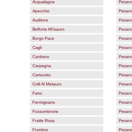
Acqualagna
Pesaro
Apecchio
Pesaro
Auditore
Pesaro
Belforte All'isauro
Pesaro
Borgo Pace
Pesaro
Cagli
Pesaro 
Cantiano
Pesar
Carpegna
Pesaro
Cartoceto
Pesaro
Colli Al Metauro
Pesaro
Fano
Pesaro
Fermignano
Pesaro
Fossombrone
Pesaro
Fratte Rosa
Pesaro
Frontino
Pesaro