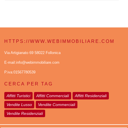
HTTPS://WWW.WEBIMMOBILIARE.COM
Via Artigianato 69 58022 Follonica
E-mail:info@webimmobiliare.com
P.iva:01567780539
CERCA PER TAG
Affitti Turistici
Affitti Commerciali
Affitti Residenziali
Vendite Lusso
Vendite Commerciali
Vendite Residenziali